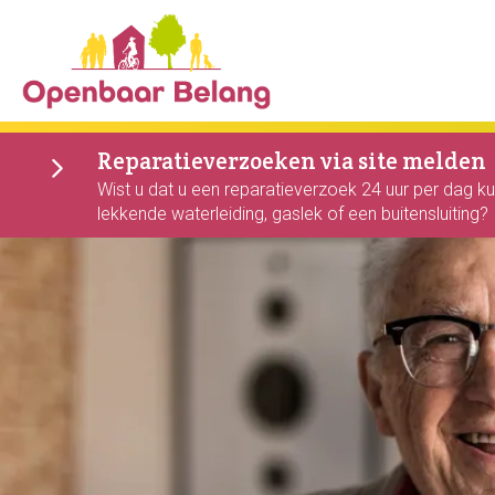
Naar de homepage
Reparatieverzoeken via site melden
Naar hoofdinhoud
Naar hoofdnavigatiemenu
Naar zoeken
Wist u dat u een reparatieverzoek 24 uur per dag k
lekkende waterleiding, gaslek of een buitensluiting