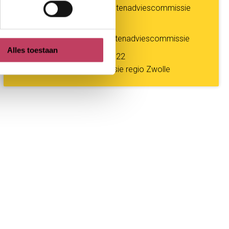
Bijlage jaarverslag klachtenadviescommissie
2023
Jaarverslag 2022 Klachtenadviescommissie
Alles toestaan
Bijlage bij jaarverslag 2022
klachtenadviescommissie regio Zwolle