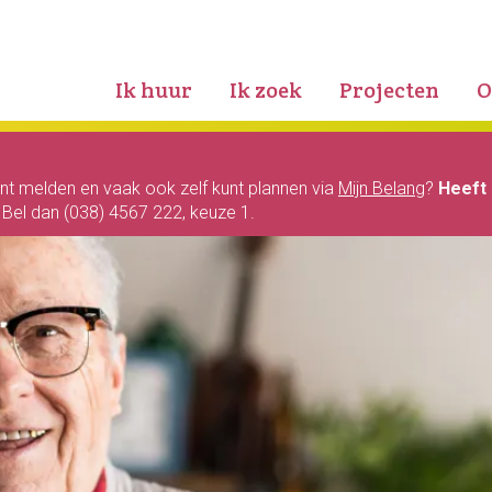
Ik huur
Ik zoek
Projecten
O
unt melden en vaak ook zelf kunt plannen via
Mijn Belang
?
Heeft 
? Bel dan (038) 4567 222, keuze 1.