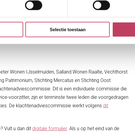
Huurcommissie (postbus 16495, 2500 BL DEN HAAG) of de
Selectie toestaan
ng zijn genomen kunnen niet
eter Wonen IJsselmuiden, Salland Wonen Raalte, Vechthorst
 Patrimonium, Stichting Mercatus en Stichting Oost
htenadviescommissie. Dit is een individuele commissie die
ice-voorzitter, zijn er tenminste twee leden die voorgedragen
ties. De klachtenadviescommissie werkt volgens
dit
 Vult u dan dit
digitale formulier
. Als u op het eind van de