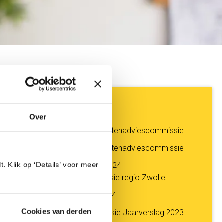
Zie ook
Over
Jaarverslag 2025 Klachtenadviescommissie
Jaarverslag 2024 Klachtenadviescommissie
. Klik op ‘Details’ voor meer
Bijlage bij jaarverslag 2024
klachtenadviescommissie regio Zwolle
Reglement KAC 1juli2024
Cookies van derden
Klachtenadviescommissie Jaarverslag 2023