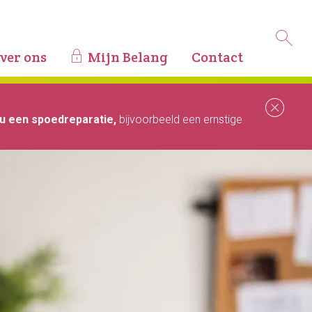
ver ons
Mijn Belang
Contact
Slu
u een spoedreparatie,
bijvoorbeeld een ernstige