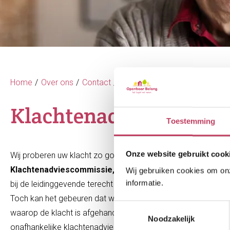
Home
Over ons
Contact
Ontevreden
Klachtenadvies
Klachtenadviescommis
Toestemming
Onze website gebruikt cook
Wij proberen uw klacht zo goed en zo snel mogelijk te verhe
Klachtenadviescommissie, vragen wij u eerst contact
me
Wij gebruiken cookies om onze
informatie.
bij de leidinggevende terecht komt.
Toch kan het gebeuren dat we er samen niet goed uitkomen. 
Toestemmingsselectie
waarop de klacht is afgehandeld of met de oplossing die is vo
Noodzakelijk
onafhankelijke klachtenadviescommissie. Dit is onderdeel van