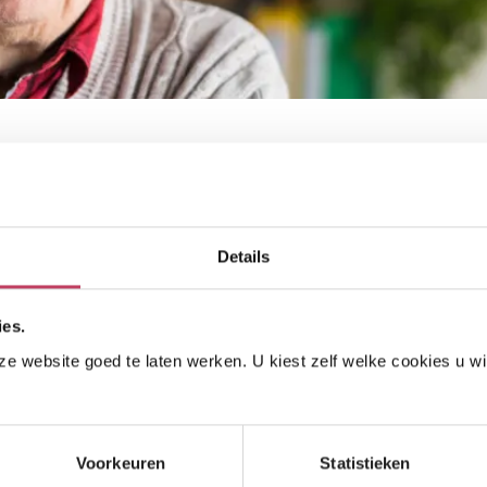
commissie
sie
Details
ies.
lpen.
Voordat u een klacht indient bij de
t ons op te nemen
.
Onze klachtenexpert zorgt dat uw klacht
 website goed te laten werken. U kiest zelf welke cookies u wilt
Bijvoorbeeld wanneer u niet tevreden bent over de wijze
orgesteld. In dat geval kunt u uw klacht terecht bij de
Voorkeuren
Statistieken
 de interne klachtenprocedure. Er zijn een paar