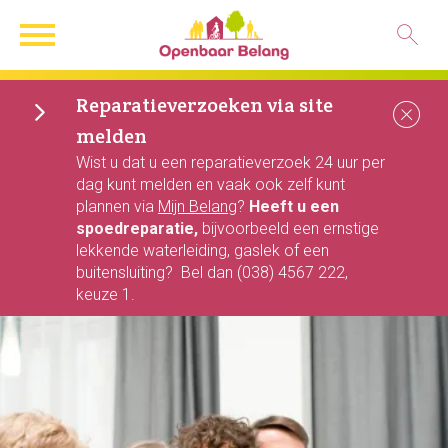
Naar de homepage
Ga naar Hoofd
Reparatieverzoeken via site
Sl
melden
Naar hoofdinhoud
Naar hoofdnavigatiemenu
Naar zoeken
Wist u dat u een reparatieverzoek 24 uur per
dag kunt melden en vaak ook zelf kunt
plannen via
Mijn Belang
?
Heeft u een
spoedreparatie,
bijvoorbeeld een ernstige
lekkende waterleiding, gaslek of een
buitensluiting? Bel dan (038) 4567 222,
keuze 1.