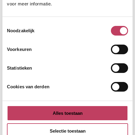
voor meer informatie.
Volgende
Toestemmingsselectie
Noodzakelijk
OF
Voorkeuren
Indienen met uw account
Statistieken
Verplicht veld
Gebruikersnaam/mailadres
*
Cookies van derden
Verplicht veld
Wachtwoord
*
Alles toestaan
Toon
Selectie toestaan